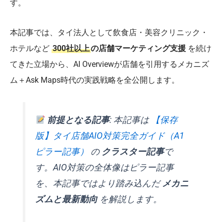
す。
本記事では、タイ法人として飲食店・美容クリニック・
ホテルなど
300社以上
の店舗マーケティング支援
を続け
てきた立場から、AI Overviewが店舗を引用するメカニズ
ム＋Ask Maps時代の実践戦略を全公開します。
前提となる記事
: 本記事は
【保存
版】タイ店舗AIO対策完全ガイド（A1
ピラー記事）
の
クラスター記事
で
す。AIO対策の全体像はピラー記事
を、本記事ではより踏み込んだ
メカニ
ズムと最新動向
を解説します。