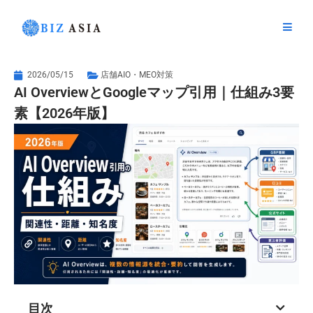
内
容
を
ス
キ
2026/05/15
店舗AIO・MEO対策
AI OverviewとGoogleマップ引用｜仕組み3要
ッ
プ
素【2026年版】
目次