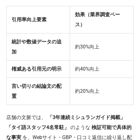
効果（業界調査ベー
引用率向上要素
ス）
統計や数値データの追
約30%向上
加
権威ある引用元の明示
約40%向上
言い切りの結論文の配
約20%向上
置
店舗の文脈では、
「3年連続ミシュランガイド掲載」
「タイ語スタッフ4名常駐」
のような
検証可能で具体的
な事実
を、Webサイト・GBP・口コミ返信に繰り返し配