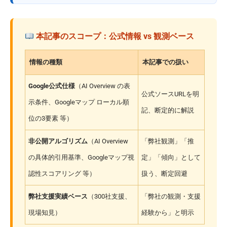
本記事のスコープ：公式情報 vs 観測ベース
情報の種類
本記事での扱い
Google公式仕様
（AI Overview の表
公式ソースURLを明
示条件、Googleマップ ローカル順
記、断定的に解説
位の3要素 等）
非公開アルゴリズム
（AI Overview
「弊社観測」「推
の具体的引用基準、Googleマップ視
定」「傾向」として
認性スコアリング 等）
扱う、断定回避
弊社支援実績ベース
（300社支援、
「弊社の観測・支援
現場知見）
経験から」と明示