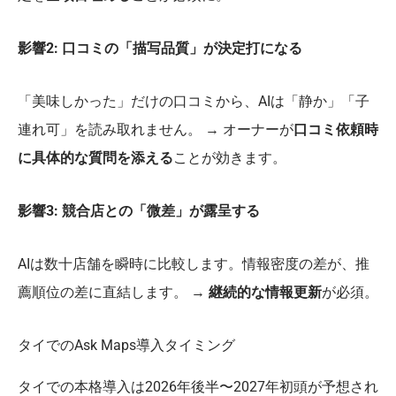
影響2: 口コミの「描写品質」が決定打になる
「美味しかった」だけの口コミから、AIは「静か」「子
連れ可」を読み取れません。 → オーナーが
口コミ依頼時
に具体的な質問を添える
ことが効きます。
影響3: 競合店との「微差」が露呈する
AIは数十店舗を瞬時に比較します。情報密度の差が、推
薦順位の差に直結します。 →
継続的な情報更新
が必須。
タイでのAsk Maps導入タイミング
タイでの本格導入は2026年後半〜2027年初頭が予想され