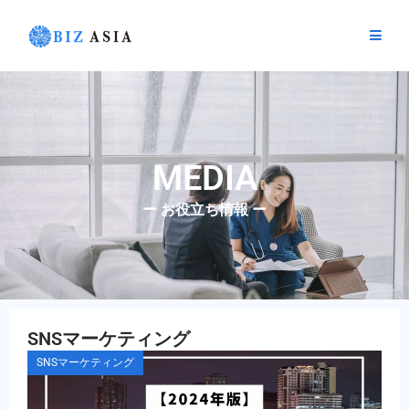
内
容
を
ス
キ
ッ
プ
MEDIA
ー お役立ち情報 ー
SNSマーケティング
SNSマーケティング