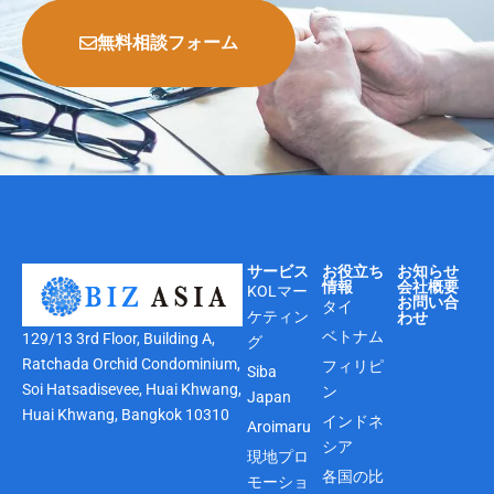
無料相談フォーム
サービス
お役立ち
お知らせ
情報
会社概要
KOLマー
お問い合
タイ
ケティン
わせ
ベトナム
129/13 3rd Floor, Building A,
グ
Ratchada Orchid Condominium,
フィリピ
Siba
Soi Hatsadisevee, Huai Khwang,
ン
Japan
Huai Khwang, Bangkok 10310
インドネ
Aroimaru
シア
現地プロ
各国の比
モーショ