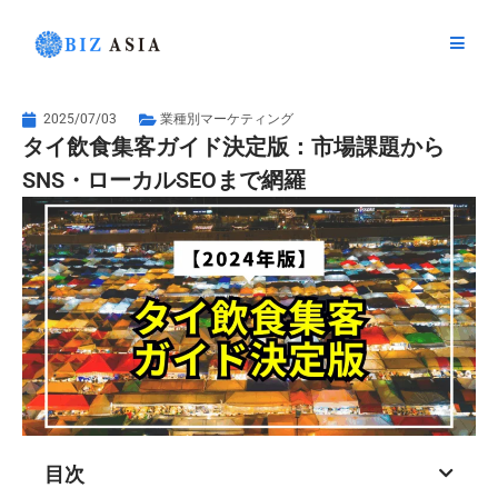
内
容
を
ス
キ
2025/07/03
業種別マーケティング
タイ飲食集客ガイド決定版：市場課題から
ッ
プ
SNS・ローカルSEOまで網羅
目次