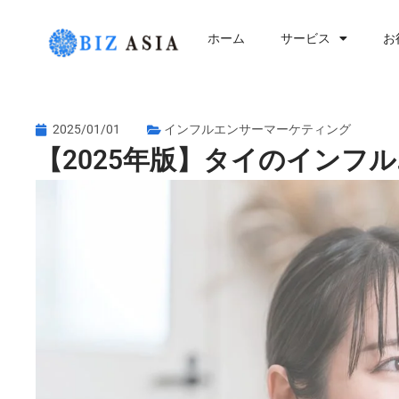
内
容
ホーム
サービス
お
を
ス
キ
ッ
2025/01/01
インフルエンサーマーケティング
プ
【2025年版】タイのインフルエ