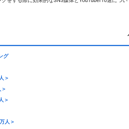
する際に効果的なSNS媒体とYouTuber10選につい
ング
万人＞
人＞
万人＞
＞
13万人＞