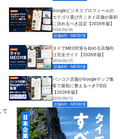
Googleビジネスプロフィールの
カテゴリ選び方｜タイ店舗が最初
に決めるべき設定【2026年版】
2026/06/26
店舗AIO・MEO対策
,
タイでMEO対策を始める店舗向
け完全ガイド【2026年版】
2026/06/25
店舗AIO・MEO対策
,
バンコク店舗がGoogleマップ集
客で最初に整えるべき7項目
【2026年版】
2026/06/12
店舗AIO・MEO対策
,
して