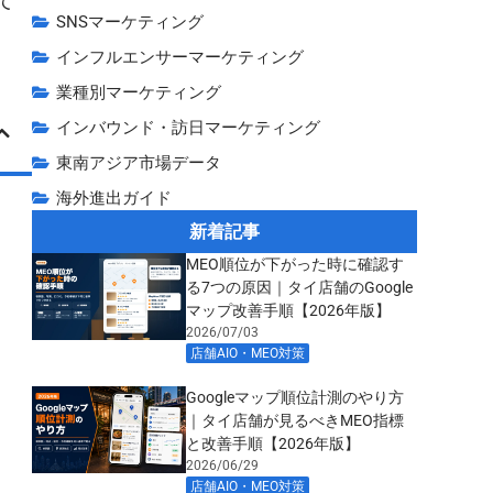
て
SNSマーケティング
インフルエンサーマーケティング
業種別マーケティング
インバウンド・訪日マーケティング
東南アジア市場データ
海外進出ガイド
新着記事
MEO順位が下がった時に確認す
る7つの原因｜タイ店舗のGoogle
マップ改善手順【2026年版】
2026/07/03
店舗AIO・MEO対策
,
Googleマップ順位計測のやり方
｜タイ店舗が見るべきMEO指標
と改善手順【2026年版】
2026/06/29
店舗AIO・MEO対策
,