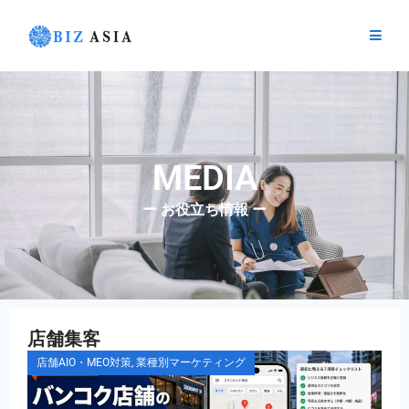
内
容
を
ス
キ
ッ
プ
MEDIA
ー お役立ち情報 ー
店舗集客
ペ
ペ
ペ
ペ
店舗AIO・MEO対策
,
業種別マーケティング
ー
ー
ー
ー
ジ
ジ
ジ
ジ