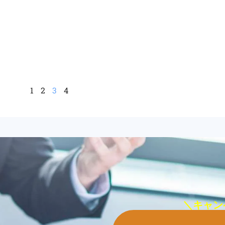
1
2
3
4
＼キャン