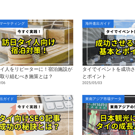
ペ
ペ
ペ
ペ
マーケティング
海外進出ガイド
ー
ー
ー
ー
ジ
ジ
ジ
ジ
タイ人をリピーターに！宿泊施設が
タイでイベントを成功
ぐ取り組むべき施策とは？
とポイント
/06
2025/05/03
出ガイド
東南アジア市場データ