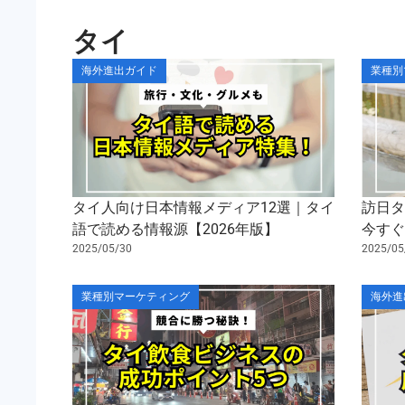
タイ
海外進出ガイド
業種別
タイ人向け日本情報メディア12選｜タイ
訪日
語で読める情報源【2026年版】
今す
2025/05/30
2025/05
業種別マーケティング
海外進