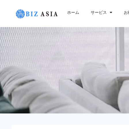
内
容
ホーム
サービス
お
を
ス
キ
ッ
プ