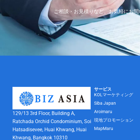
ご相談・お見積りなど、お気軽にお問
サービス
KOLマーケティング
Siba Japan
Aroimaru
129/13 3rd Floor, Building A,
現地プロモーション
Ratchada Orchid Condominium, Soi
MapMaru
Hatsadisevee, Huai Khwang, Huai
Khwang, Bangkok 10310