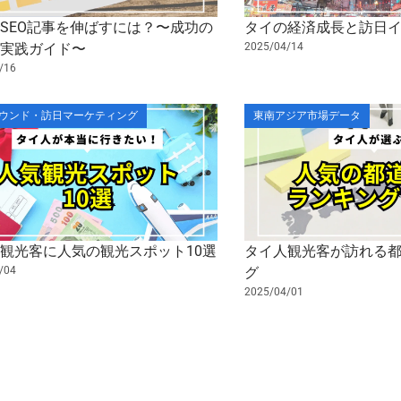
SEO記事を伸ばすには？〜成功の
タイの経済成長と訪日
の実践ガイド〜
2025/04/14
/16
ウンド・訪日マーケティング
東南アジア市場データ
観光客に人気の観光スポット10選
タイ人観光客が訪れる
/04
グ
2025/04/01