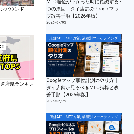
MEO順位が下がった時に確認する7
つの原因｜タイ店舗のGoogleマッ
インバウンド
プ改善手順【2026年版】
2026/07/03
店舗AIO・MEO対策
,
業種別マーケティング
Googleマップ順位計測のやり方｜
都道府県ランキン
タイ店舗が見るべきMEO指標と改
善手順【2026年版】
2026/06/29
店舗AIO・MEO対策
,
業種別マーケティング